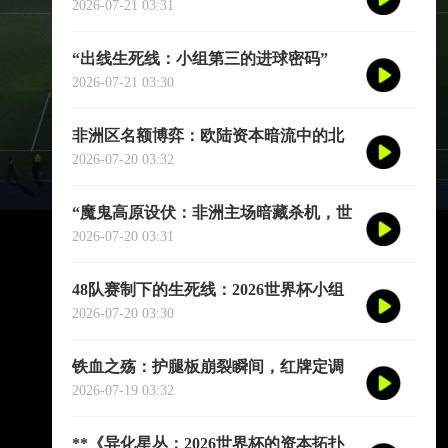
2026-07-21 03:31
“出线生死线：小组第三的进球密码”
2026-07-21 03:30
非洲区名额博弈：欧陆资本暗流中的北
非双雄与西非七骏
2026-07-20 03:32
“魔鬼高原设伏：非洲主场暗藏杀机，世
预赛再临生死战”
2026-07-20 03:31
48队赛制下的生死线：2026世界杯小组
第三出线后的交叉对阵与晋级推演
2026-07-20 03:30
铁血之殇：护腿板崩裂瞬间，红牌定调
揭幕战
2026-07-19 03:32
**《异化星丛：2026世界杯的资本拓扑