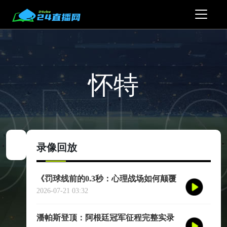
怀特
录像回放
《罚球线前的0.3秒：心理战场如何颠覆
世界杯命运》
2026-07-21 03:32
潘帕斯登顶：阿根廷冠军征程完整实录