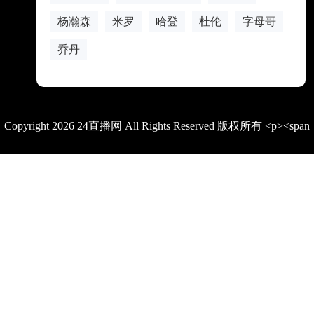
杨瀚森
米罗
哈登
杜伦
字母哥
乔丹
Copyright 2026 24直播网 All Rights Reserved 版权所有 <p><span
style="color: rgb(15, 17, 21); font-family: quote-cjk-patch, Inter,
system-ui, -apple-system, BlinkMacSystemFont, &quot;Segoe
UI&quot;, Roboto, Oxygen, Ubuntu, Cantarell, &quot;Open