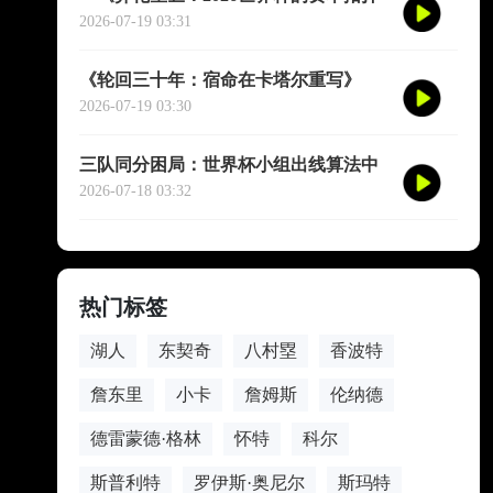
与身体解域》**
2026-07-19 03:31
《轮回三十年：宿命在卡塔尔重写》
2026-07-19 03:30
三队同分困局：世界杯小组出线算法中
的隐性悖论与公平性拷问
2026-07-18 03:32
热门标签
湖人
东契奇
八村塁
香波特
詹东里
小卡
詹姆斯
伦纳德
德雷蒙德·格林
怀特
科尔
斯普利特
罗伊斯·奥尼尔
斯玛特