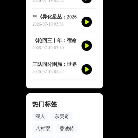
裂瞬间，红牌定调揭
2026-07-19 03:32
幕战
**《异化星丛：2026
世界杯的资本拓扑与
2026-07-19 03:31
身体解域》**
《轮回三十年：宿命
在卡塔尔重写》
2026-07-19 03:30
三队同分困局：世界
杯小组出线算法中的
2026-07-18 03:32
隐性悖论与公平性拷
问
热门标签
湖人
东契奇
八村塁
香波特