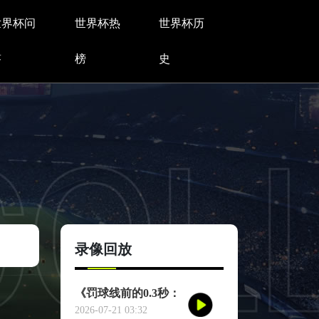
世界杯问
世界杯热
世界杯历
答
榜
史
录像回放
《罚球线前的0.3秒：
心理战场如何颠覆世
2026-07-21 03:32