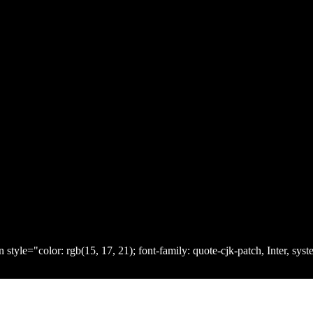
color: rgb(15, 17, 21); font-family: quote-cjk-patch, Inter, syst
 &quot;Helvetica Neue&quot;, sans-serif; background-color: 