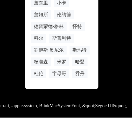
詹东里
小卡
詹姆斯
伦纳德
德雷蒙德·格林
怀特
科尔
斯普利特
罗伊斯·奥尼尔
斯玛特
杨瀚森
米罗
哈登
杜伦
字母哥
乔丹
em-ui, -apple-system, BlinkMacSystemFont, &quot;Segoe UI&quot;,
rgb(255, 255, 255);">24直播网｜<strong>世界杯直播</strong>流畅不卡顿，专治各