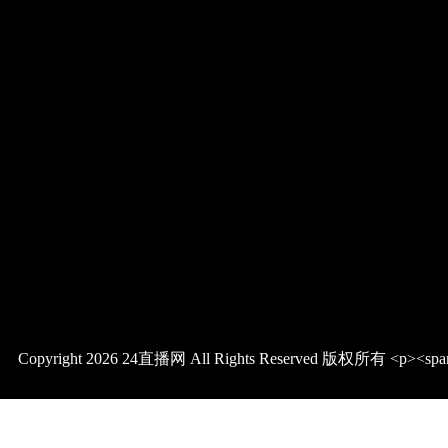
Copyright 2026 24直播网 All Rights Reserved 版权所有 <p><span style="
Roboto, Oxygen, Ubuntu, Cantarell, &quot;Open Sans&quot;,