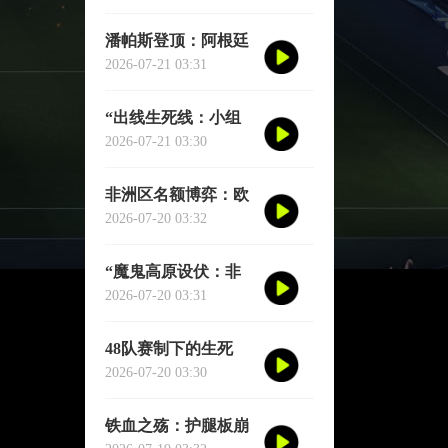
界杯命运》
潘帕斯登顶：阿根廷
冠军征程完整实录
2026-07-21 03:31
“出线生死线：小组
第三的进球密码”
2026-07-21 03:30
非洲区名额博弈：欧
陆资本暗流中的北非
2026-07-20 03:32
双雄与西非七骏
“魔鬼高原设伏：非
洲主场暗藏杀机，世
2026-07-20 03:31
预赛再临生死战”
48队赛制下的生死
线：2026世界杯小组
2026-07-20 03:30
第三出线后的交叉对
阵与晋级推演
铁血之殇：护腿板崩