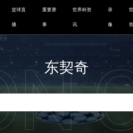
篮球直
重要赛
世界杯资
录
播
事
讯
像
东契奇