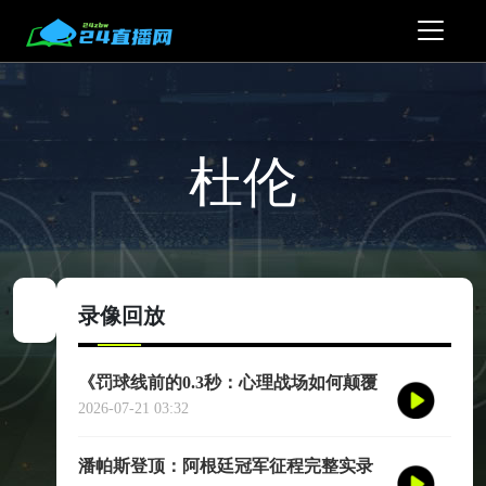
杜伦
录像回放
《罚球线前的0.3秒：心理战场如何颠覆
世界杯命运》
2026-07-21 03:32
潘帕斯登顶：阿根廷冠军征程完整实录