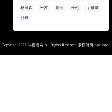
杨瀚森
米罗
哈登
杜伦
字母哥
乔丹
Copyright 2026 24直播网 All Rights Reserved 版权所有 <p><span
style="color: rgb(15, 17, 21); font-family: quote-cjk-patch, Inter,
system-ui, -apple-system, BlinkMacSystemFont, &quot;Segoe
UI&quot;, Roboto, Oxygen, Ubuntu, Cantarell, &quot;Open