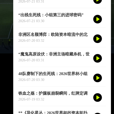
2026-07-21 03:31
“出线生死线：小组第三的进球密码”
2026-07-21 03:30
非洲区名额博弈：欧陆资本暗流中的北
非双雄与西非七骏
2026-07-20 03:32
“魔鬼高原设伏：非洲主场暗藏杀机，世
预赛再临生死战”
2026-07-20 03:31
48队赛制下的生死线：2026世界杯小组
第三出线后的交叉对阵与晋级推演
2026-07-20 03:30
铁血之殇：护腿板崩裂瞬间，红牌定调
揭幕战
2026-07-19 03:32
**《异化星丛：2026世界杯的资本拓扑