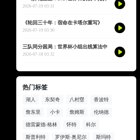
与身体解域》**
2026-07-19 03:31
《轮回三十年：宿命在卡塔尔重写》
2026-07-19 03:30
三队同分困局：世界杯小组出线算法中
的隐性悖论与公平性拷问
2026-07-18 03:32
热门标签
湖人
东契奇
八村塁
香波特
詹东里
小卡
詹姆斯
伦纳德
德雷蒙德·格林
怀特
科尔
斯普利特
罗伊斯·奥尼尔
斯玛特