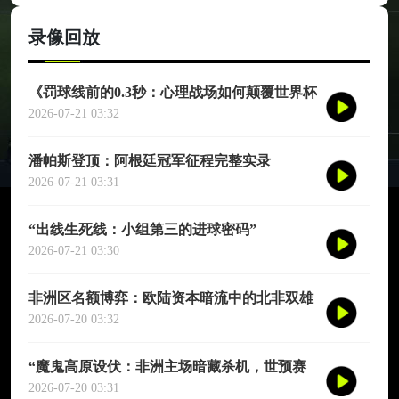
但主裁判在混乱中竟然给他出
示了第三张黄牌才将他驱离，
录像回放
这成为世界杯史上最荒诞的判
罚之一。而在2014年世界杯，
喀麦隆的宋在对克罗地亚的比
《罚球线前的0.3秒：心理战场如何颠覆世界杯
赛中打入一球后不久就因肘击
命运》
2026-07-21 03:32
对手被红牌罚下，成为世界杯
历史上罕见的"进球后立即被
潘帕斯登顶：阿根廷冠军征程完整实录
罚下"的案例，那粒进球也成
2026-07-21 03:31
为了他在那届杯赛上的唯一贡
献。
“出线生死线：小组第三的进球密码”
2026-07-21 03:30
非洲区名额博弈：欧陆资本暗流中的北非双雄
与西非七骏
2026-07-20 03:32
“魔鬼高原设伏：非洲主场暗藏杀机，世预赛
再临生死战”
2026-07-20 03:31