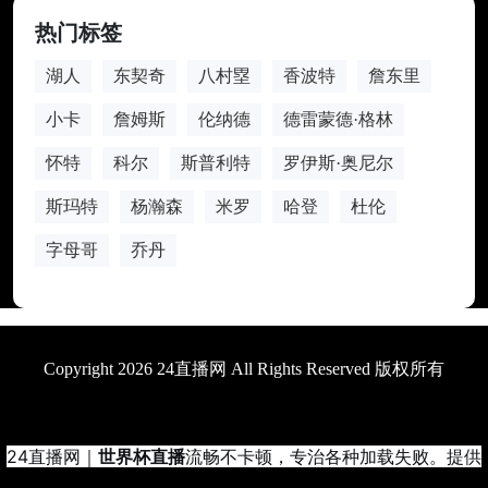
热门标签
湖人
东契奇
八村塁
香波特
詹东里
小卡
詹姆斯
伦纳德
德雷蒙德·格林
怀特
科尔
斯普利特
罗伊斯·奥尼尔
斯玛特
杨瀚森
米罗
哈登
杜伦
字母哥
乔丹
Copyright 2026 24直播网 All Rights Reserved 版权所有
24直播网｜
世界杯直播
流畅不卡顿，专治各种加载失败。提供