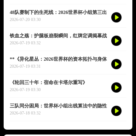
48队赛制下的生死线：2026世界杯小组第三出
线后的交叉对阵与晋级推演
2026-07-20 03:30
铁血之殇：护腿板崩裂瞬间，红牌定调揭幕战
2026-07-19 03:32
**《异化星丛：2026世界杯的资本拓扑与身体
解域》**
2026-07-19 03:31
《轮回三十年：宿命在卡塔尔重写》
2026-07-19 03:30
三队同分困局：世界杯小组出线算法中的隐性
悖论与公平性拷问
2026-07-18 03:32