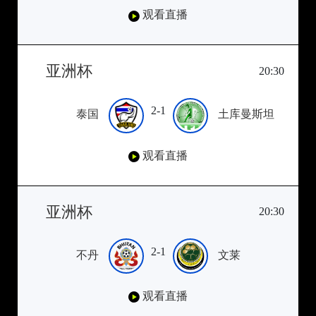
观看直播
亚洲杯
20:30
2-1
泰国
土库曼斯坦
观看直播
亚洲杯
20:30
2-1
不丹
文莱
观看直播