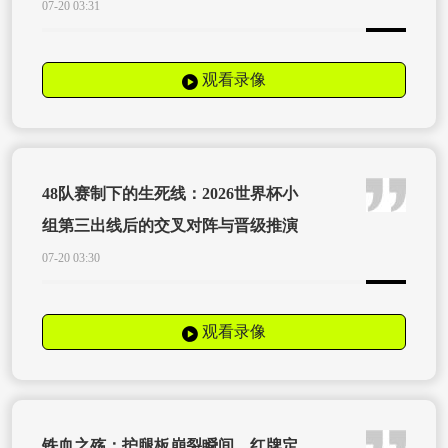
07-20 03:31
观看录像
48队赛制下的生死线：2026世界杯小
组第三出线后的交叉对阵与晋级推演
07-20 03:30
观看录像
铁血之殇：护腿板崩裂瞬间，红牌定