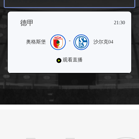
切地支持 沙尔克04,奥格斯堡。;
德甲
21:30
-
奥格斯堡
沙尔克04
观看直播