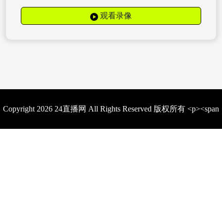
观看录像
Copyright 2026 24直播网 All Rights Reserved 版权所有 <p><span
style="color: rgb(15, 17, 21); font-family: quote-cjk-patch, Inter,
system-ui, -apple-system, BlinkMacSystemFont, &quot;Segoe